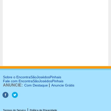
Sobre o EncontraSãoJosédosPinhais
Fale com EncontraSãoJosédosPinhais
ANUNCIE:
|
Com Destaque
Anuncie Grátis
|
Termos do Serviço
Política de Privacidade