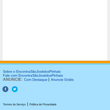
Sobre o EncontraSãoJosédosPinhais
Fale com EncontraSãoJosédosPinhais
ANUNCIE:
|
Com Destaque
Anuncie Grátis
|
Termos do Serviço
Política de Privacidade