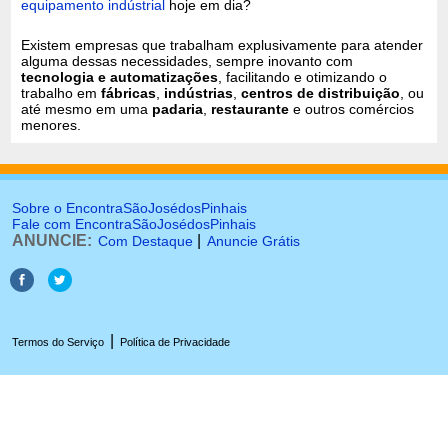
equipamento indústrial
hoje em dia?
Existem empresas que trabalham explusivamente para atender
alguma dessas necessidades, sempre inovanto com
tecnologia e automatizações
, facilitando e otimizando o
trabalho em
fábricas
,
indústrias
,
centros de distribuição
, ou
até mesmo em uma
padaria
,
restaurante
e outros comércios
menores.
Sobre o EncontraSãoJosédosPinhais
Fale com EncontraSãoJosédosPinhais
ANUNCIE:
|
Com Destaque
Anuncie Grátis
|
Termos do Serviço
Política de Privacidade