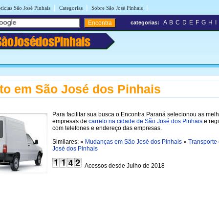
|
|
|
tícias São José Pinhais
Categorias
Sobre São José Pinhais
A
B
C
D
E
F
G
H
I
categorias:
SãoJosédosPinhais
to em São José dos Pinhais
Para facilitar sua busca o Encontra Paraná selecionou as mel
empresas de
carreto na cidade de São José dos Pinhais
e regi
com telefones e endereço das empresas.
Similares: »
Mudanças em São José dos Pinhais
»
Transporte
José dos Pinhais
Acessos desde Julho de 2018