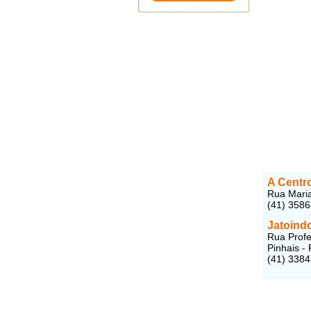
A Centr
Rua Maria
(41) 358
Jatoind
Rua Profe
Pinhais -
(41) 338