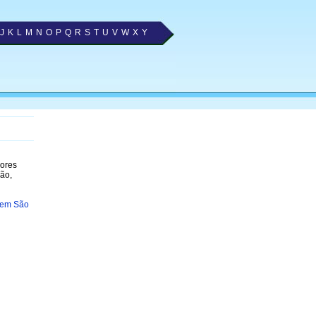
J
K
L
M
N
O
P
Q
R
S
T
U
V
W
X
Y
hores
ão,
 em São