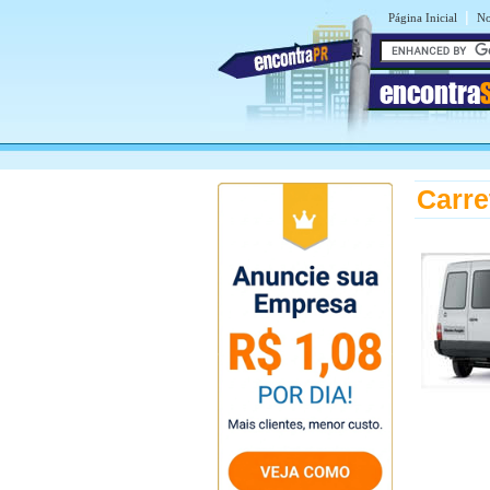
|
Página Inicial
No
encontra
Carre