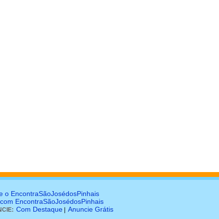
e o EncontraSãoJosédosPinhais
 com EncontraSãoJosédosPinhais
Com Destaque
Anuncie Grátis
CIE:
|