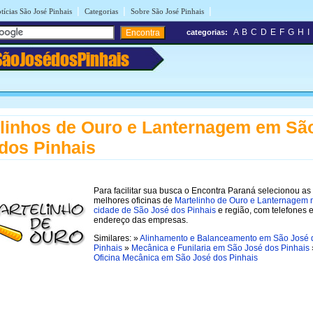
|
|
|
tícias São José Pinhais
Categorias
Sobre São José Pinhais
A
B
C
D
E
F
G
H
I
categorias:
SãoJosédosPinhais
linhos de Ouro e Lanternagem em Sã
dos Pinhais
Para facilitar sua busca o Encontra Paraná selecionou as
melhores oficinas de
Martelinho de Ouro e Lanternagem 
cidade de São José dos Pinhais
e região, com telefones 
endereço das empresas.
Similares: »
Alinhamento e Balanceamento em São José 
Pinhais
»
Mecânica e Funilaria em São José dos Pinhais
Oficina Mecânica em São José dos Pinhais