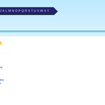
J
K
L
M
N
O
P
Q
R
S
T
U
V
W
X
Y
o
na
e
dos
»