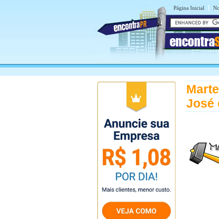
|
Página Inicial
No
encontra
Marte
José 