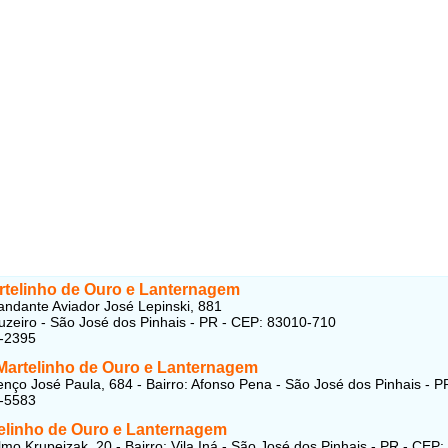
rtelinho de Ouro e Lanternagem
dante Aviador José Lepinski, 881
ruzeiro - São José dos Pinhais - PR - CEP: 83010-710
6-2395
 Martelinho de Ouro e Lanternagem
nço José Paula, 684 - Bairro: Afonso Pena - São José dos Pinhais - P
8-5583
elinho de Ouro e Lanternagem
mo Krupeizak, 20 - Bairro: Vila Iná - São José dos Pinhais - PR - CEP: