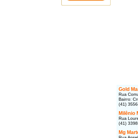
Gold Ma
Rua Coman
Bairro: C
(41) 355
Milênio
Rua Loure
(41) 339
Mg Mart
Rua Ansel