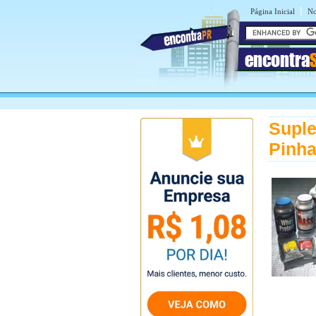
|
Página Inicial
No
encontra
Suple
Pinha