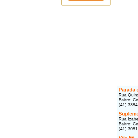
Parada 
Rua Quin
Bairro: C
(41) 338
Supleme
Rua Izabe
Bairro: C
(41) 308
Vita Fit