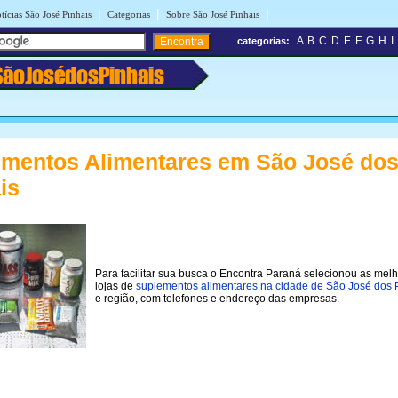
|
|
|
tícias São José Pinhais
Categorias
Sobre São José Pinhais
A
B
C
D
E
F
G
H
I
categorias:
SãoJosédosPinhais
mentos Alimentares em São José do
is
Para facilitar sua busca o Encontra Paraná selecionou as mel
lojas de
suplementos alimentares na cidade de São José dos 
e região, com telefones e endereço das empresas.