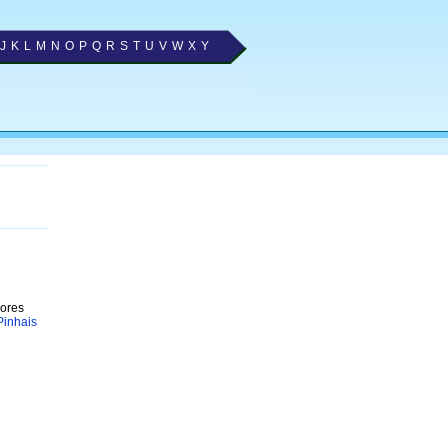
J
K
L
M
N
O
P
Q
R
S
T
U
V
W
X
Y
s
hores
Pinhais